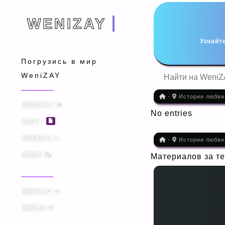
WENIZAY
WENIZAY
Узнайт
Погрузись в мир
WeniZAY
-
Истории любви
WENIZAY
No entries
VIBE
SEARCH
-
Истории любви
CHAT
Материалов за те
SIGN UP
LOGIN