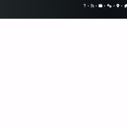
•
•
•
•
•